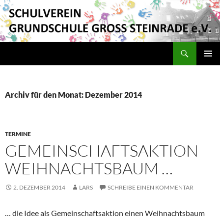
Suchen
Schulverein Grundschule Groß Steinrade e.V.
ZUM
PRIMÄR
INHALT
MENÜ
SPRINGEN
Archiv für den Monat: Dezember 2014
TERMINE
GEMEINSCHAFTSAKTION
WEIHNACHTSBAUM …
2. DEZEMBER 2014
LARS
SCHREIBE EINEN KOMMENTAR
… die Idee als Gemeinschaftsaktion einen Weihnachtsbaum