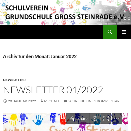
Suchen
Schulverein Grundschule Groß Steinrade e.V.
ZUM
PRIMÄR
INHALT
MENÜ
SPRINGEN
Archiv für den Monat: Januar 2022
NEWSLETTER
NEWSLETTER 01/2022
20. JANUAR 2022
MICHAEL
SCHREIBE EINEN KOMMENTAR