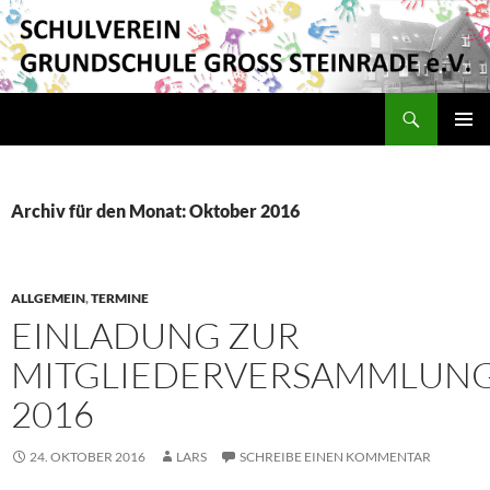
Suchen
Schulverein Grundschule Groß Steinrade e.V.
ZUM
PRIMÄR
INHALT
MENÜ
SPRINGEN
Archiv für den Monat: Oktober 2016
ALLGEMEIN
,
TERMINE
EINLADUNG ZUR
MITGLIEDERVERSAMMLUN
2016
24. OKTOBER 2016
LARS
SCHREIBE EINEN KOMMENTAR